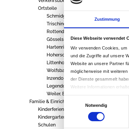
Verkehrsüberwachung
Ortsteile
Schmidgaden
Zustimmung
Trisching
Rottendorf
Diese Webseite verwendet 
Gösselsdorf
Hartenricht
Wir verwenden Cookies, um I
Hohersdorf
und die Zugriffe auf unsere 
Littenhof
Website an unsere Partner fü
Wolfsbach
möglicherweise mit weiteren
Inzendorf
der Dienste gesammelt habe
Legendorf
Weitere Informationen erhalt
Weiler, Einöden
Einwilligungsauswahl
Familie & Einrichtungen
Notwendig
Kinderferienprogramm
Kindergarten
Schulen