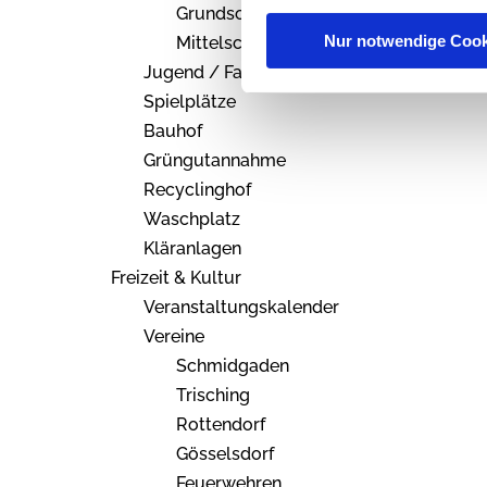
Grundschule
Nur notwendige Cook
Mittelschule
Jugend / Familie / Senioren
Spielplätze
Bauhof
Grüngutannahme
Recyclinghof
Waschplatz
Kläranlagen
Freizeit & Kultur
Veranstaltungskalender
Vereine
Schmidgaden
Trisching
Rottendorf
Gösselsdorf
Feuerwehren