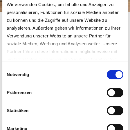
Wir verwenden Cookies, um Inhalte und Anzeigen zu
personalisieren, Funktionen für soziale Medien anbieten
zu können und die Zugriffe auf unsere Website zu
Gemeinde Schmidgaden
Familie & Einrichtungen
Schulen
Mittelschule
analysieren. Außerdem geben wir Informationen zu Ihrer
Verwendung unserer Website an unsere Partner für
Mittelschule Schmidgaden
soziale Medien, Werbung und Analysen weiter. Unsere
Partner führen diese Informationen möglicherweise mit
weiteren Daten zusammen, die Sie ihnen bereitgestellt
haben oder die sie im Rahmen Ihrer Nutzung der Dienste
Einwilligungsauswahl
Notwendig
gesammelt haben.
Weitere Informationen erhalten Sie in unseren
Datenschutzhinweisen
.
Präferenzen
Statistiken
Anschrift:
Schulstraße 1
Marketing