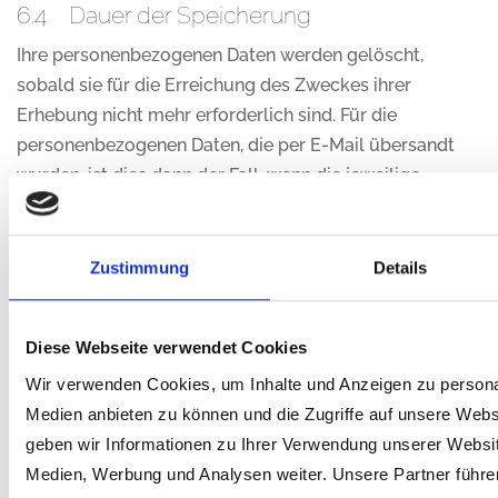
6.4 Dauer der Speicherung
Ihre personenbezogenen Daten werden gelöscht,
sobald sie für die Erreichung des Zweckes ihrer
Erhebung nicht mehr erforderlich sind. Für die
personenbezogenen Daten, die per E-Mail übersandt
wurden, ist dies dann der Fall, wenn die jeweilige
Konversation mit Ihnen beendet ist. Beendet ist die
Konversation dann, wenn sich aus den Umständen
entnehmen lässt, dass der betroffene Sachverhalt
Zustimmung
Details
abschließend geklärt ist.
Die während des Absende Vorgangs zusätzlich
Diese Webseite verwendet Cookies
erhobenen personenbezogenen Daten werden
Wir verwenden Cookies, um Inhalte und Anzeigen zu personal
spätestens nach einer Frist von sieben Tagen gelöscht.
Medien anbieten zu können und die Zugriffe auf unsere Web
geben wir Informationen zu Ihrer Verwendung unserer Websit
6.5 Widerspruchs- und
Medien, Werbung und Analysen weiter. Unsere Partner führe
Beseitigungsmöglichkeit