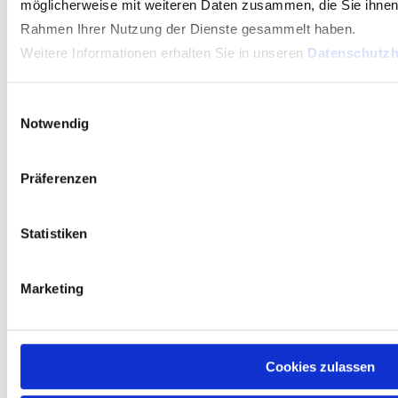
möglicherweise mit weiteren Daten zusammen, die Sie ihnen b
Sie haben jederzeit die Möglichkeit, der Verarbeitung
Rahmen Ihrer Nutzung der Dienste gesammelt haben.
Ihrer personenbezogenen Daten im Rahmen der
Weitere Informationen erhalten Sie in unseren
Datenschutzh
Kontaktaufnahme per E-Mail für die Zukunft zu
widersprechen. In einem solchen Fall kann die
Einwilligungsauswahl
Konversation zwischen Ihnen und uns nicht fortgeführt
Notwendig
werden. Alle personenbezogenen Daten, die im Zuge
der Kontaktaufnahme gespeichert wurden, werden in
Präferenzen
diesem Fall gelöscht.
Statistiken
7 Aumass
Marketing
Auf unserer Website verwenden wir die Plattform
Aumass, ein Angebot der aumass GmbH & Co. KG mit
Sitz in der Ludwig-Eckert-Str. 10, 93049 Regensburg.
Cookies zulassen
Dieses dient dazu, Besuchern der Website Zugang zu