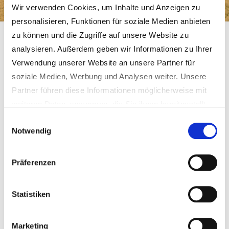
Wir verwenden Cookies, um Inhalte und Anzeigen zu
personalisieren, Funktionen für soziale Medien anbieten
zu können und die Zugriffe auf unsere Website zu
Gemeinde Schmidgaden
Gemeinde & Bürgerservice
Ortsteile
Legendorf
analysieren. Außerdem geben wir Informationen zu Ihrer
Verwendung unserer Website an unsere Partner für
Legendorf, 469m ü. NN
soziale Medien, Werbung und Analysen weiter. Unsere
Partner führen diese Informationen möglicherweise mit
Im Juni 2000 feierte das 18 Seelen-Dorf die Einweihung
weiteren Daten zusammen, die Sie ihnen bereitgestellt
der renovierten Kapelle. Neben Stadtpfarrer Strigl aus
haben oder die sie im Rahmen Ihrer Nutzung der Dienste
Einwilligungsauswahl
Nabburg (Legendorf gehört zur Pfarrei Nabburg) war auch
Notwendig
gesammelt haben.
der sich gerade auf Heimatbesuch befindliche Nabburger
Weitere Informationen erhalten Sie in unseren
Missionsbischof Fritz Lobinger gekommen, um den
Datenschutzhinweisen
.
Präferenzen
Festgottesdienst zu zelebrieren. Ein besonderes "Vergelt
´s Gott" sprach Zweiter Bürgermeister und Ortssprecher
Statistiken
Rudolf Birner aus.
Nach Aussagen älterer Bürger war in Legendorf bereits vor
Marketing