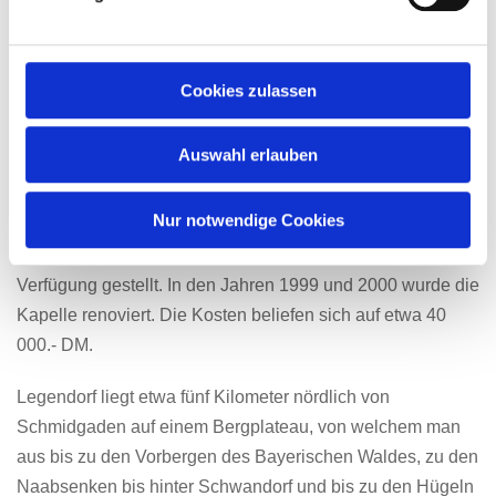
über 100 Jahren eine Kapelle gestanden. Diese musste
aber 1968 dem Straßenbau weichen und deshalb
abgerissen werden. 1970 erbaute die damals noch
Cookies zulassen
bestehende Gemeinde Gösselsdorf in unmittelbarer Nähe
eine neue Kapelle. Diese wurde nun von den Legendorfer
Auswahl erlauben
Ortsbewohnern überwiegend in Eigenleistung renoviert
und um einen kleinen Glockenturm erweitert. Die neue
Nur notwendige Cookies
Glocke war bisher in Privatbesitz der Legendorfer Familie
Ott und wurde von dieser der Dorfgemeinschaft zur
Verfügung gestellt. In den Jahren 1999 und 2000 wurde die
Kapelle renoviert. Die Kosten beliefen sich auf etwa 40
000.- DM.
Legendorf liegt etwa fünf Kilometer nördlich von
Schmidgaden auf einem Bergplateau, von welchem man
aus bis zu den Vorbergen des Bayerischen Waldes, zu den
Naabsenken bis hinter Schwandorf und bis zu den Hügeln