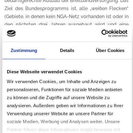
bedarfsgerechte Ausbau der Breitbandversorgung. Das
Ziel des Bundesprogramms ist, alle „weißen Flecken“
(Gebiete, in denen kein NGA-Netz vorhanden ist oder in
den nächsten drei Jahren ausgebaut wird und eine
Geschwindigkeit von mindestens 30 Mbit/s in der EU
erreicht wird), in Deutschland zu beseitigen. Die
Telekom Deutschland GmbH erhielt den Zuschlag als
Zustimmung
Details
Über Cookies
Kooperationspartner des Landkreises. Der Baubeginn
des Netzes war im Jahr 2021. Die insgesamt 2.800
Diese Webseite verwendet Cookies
Anschlüsse werden clusterweise erschlossen, wovon
im Gemeindegebiet Schmidgaden 19 Adressen im
Wir verwenden Cookies, um Inhalte und Anzeigen zu
Außenbereich betroffen sind. Der Ausbau in
personalisieren, Funktionen für soziale Medien anbieten
Schmidgaden erfolgte in den Clustern 5 und 7. Im Juni
zu können und die Zugriffe auf unsere Website zu
2023 teilte die Deutsche Telekom Technik GmbH mit,
analysieren. Außerdem geben wir Informationen zu Ihrer
dass der Ausbau in Cluster 7 abgeschlossen ist und die
Verwendung unserer Website an unsere Partner für
Buchbarkeit aller Adressen gegeben ist. Alle
soziale Medien, Werbung und Analysen weiter. Unsere
Eigentümer und Eigentümerinnen, für die der sog.
Partner führen diese Informationen möglicherweise mit