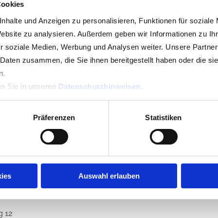
Cookies
nhalte und Anzeigen zu personalisieren, Funktionen für soziale
Website zu analysieren. Außerdem geben wir Informationen zu I
r soziale Medien, Werbung und Analysen weiter. Unsere Partner
 Daten zusammen, die Sie ihnen bereitgestellt haben oder die s
n.
en Sie in unseren
Datenschutzhinweisen
.
Schulen
Grundschule
Präferenzen
Statistiken
f
ies
Auswahl erlauben
g 12