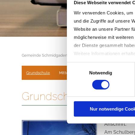
Diese Webseite verwendet 
Wir verwenden Cookies, um I
und die Zugriffe auf unsere 
Website an unsere Partner fü
möglicherweise mit weiteren
der Dienste gesammelt habe
Weitere Informationen erhalt
Gemeinde Schmidgaden
Familie & Einrichtungen
Einwilligungsauswahl
Navigation
überspringen
Notwendig
Grundschule
Mittelschule
Grundschule Rottendor
Nur notwendige Cook
Anschrift:
Am Schulber