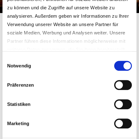
zu können und die Zugriffe auf unsere Website zu
analysieren. Außerdem geben wir Informationen zu Ihrer
Gemeinde Schmidgaden
Freizeit & Kultur
Heimatkunde
Verwendung unserer Website an unsere Partner für
AK Schmidgaden
soziale Medien, Werbung und Analysen weiter. Unsere
Die Geschichte des Kirchenchores in der
Partner führen diese Informationen möglicherweise mit
Gemeinde Schmidgaden
weiteren Daten zusammen, die Sie ihnen bereitgestellt
haben oder die sie im Rahmen Ihrer Nutzung der Dienste
Einwilligungsauswahl
DIE GESCHICHTE DES KIRCHENCHORES
Notwendig
gesammelt haben.
Weitere Informationen erhalten Sie in unseren
Datenschutzhinweisen
.
Präferenzen
Gastwirtschaften in Schmidgaden
Statistiken
GASTWIRTSCHAFTEN IN SCHMIDGADEN
Marketing
Schmidgadener Weiher