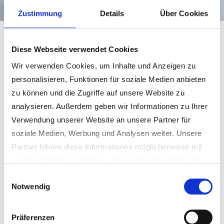
Zustimmung
Details
Über Cookies
Gemeinde Schmidgaden
Gemeinde & Bürgerservice
Politik und Ortsrecht
Bürgerversammlungen
Diese Webseite verwendet Cookies
Bürgerversammlung 2025
Wir verwenden Cookies, um Inhalte und Anzeigen zu
personalisieren, Funktionen für soziale Medien anbieten
BÜRGERVERSAMMLUNG 2025.PDF
zu können und die Zugriffe auf unsere Website zu
analysieren. Außerdem geben wir Informationen zu Ihrer
Verwendung unserer Website an unsere Partner für
Bürgerversammlung 2024
soziale Medien, Werbung und Analysen weiter. Unsere
Partner führen diese Informationen möglicherweise mit
BÜRGERVERSAMMLUNG 2024.PDF
weiteren Daten zusammen, die Sie ihnen bereitgestellt
haben oder die sie im Rahmen Ihrer Nutzung der Dienste
Einwilligungsauswahl
Notwendig
gesammelt haben.
Weitere Informationen erhalten Sie in unseren
Bürgerversammlung 2019
Datenschutzhinweisen
.
Präferenzen