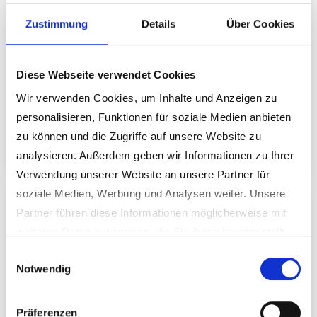
Zustimmung
Details
Über Cookies
Diese Webseite verwendet Cookies
Wir verwenden Cookies, um Inhalte und Anzeigen zu
personalisieren, Funktionen für soziale Medien anbieten
zu können und die Zugriffe auf unsere Website zu
Vereine
analysieren. Außerdem geben wir Informationen zu Ihrer
Verwendung unserer Website an unsere Partner für
soziale Medien, Werbung und Analysen weiter. Unsere
Partner führen diese Informationen möglicherweise mit
weiteren Daten zusammen, die Sie ihnen bereitgestellt
haben oder die sie im Rahmen Ihrer Nutzung der Dienste
Einwilligungsauswahl
Notwendig
gesammelt haben.
Weitere Informationen erhalten Sie in unseren
Datenschutzhinweisen
.
Präferenzen