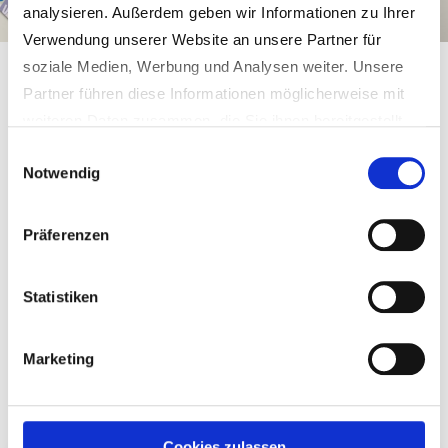
analysieren. Außerdem geben wir Informationen zu Ihrer
Verwendung unserer Website an unsere Partner für
soziale Medien, Werbung und Analysen weiter. Unsere
Gemeinde Schmidgaden
Gemeinde & Bürgerservice
Informationen
Ortsplan
Partner führen diese Informationen möglicherweise mit
weiteren Daten zusammen, die Sie ihnen bereitgestellt
Ortsplan
haben oder die sie im Rahmen Ihrer Nutzung der Dienste
Einwilligungsauswahl
Notwendig
gesammelt haben.
Weitere Informationen erhalten Sie in unseren
Datenschutzhinweisen
.
Präferenzen
Statistiken
Marketing
Zur Darstellung bitte auf den Button klicken (PDF-
Dokument, Größe: 3,2 MB)
Cookies zulassen