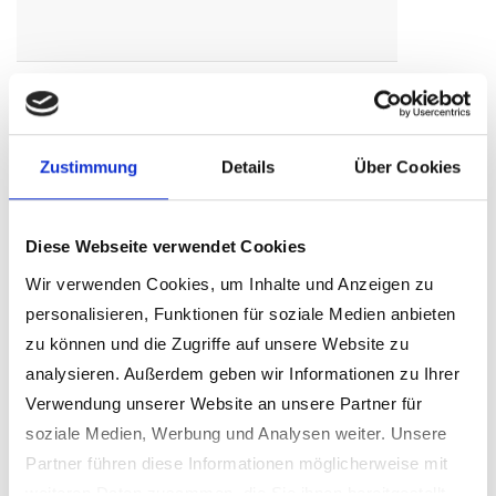
Richthammer
Schwarzenfelder
Schmidgaden
Uli
Weg 21
Ries Berthold
Zustimmung
Details
Über Cookies
Ries Joachim
Schulstraße 2
Schmidgaden
Diese Webseite verwendet Cookies
Schimmer
Wir verwenden Cookies, um Inhalte und Anzeigen zu
Lukas
personalisieren, Funktionen für soziale Medien anbieten
zu können und die Zugriffe auf unsere Website zu
analysieren. Außerdem geben wir Informationen zu Ihrer
Verwendung unserer Website an unsere Partner für
soziale Medien, Werbung und Analysen weiter. Unsere
Partner führen diese Informationen möglicherweise mit
Schmidl
Hartenricht 14a
Hartenricht
weiteren Daten zusammen, die Sie ihnen bereitgestellt