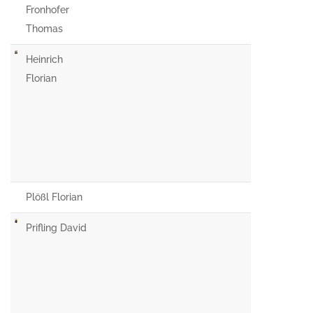
Fronhofer
Thomas
Heinrich
Florian
Plößl Florian
Prifling David