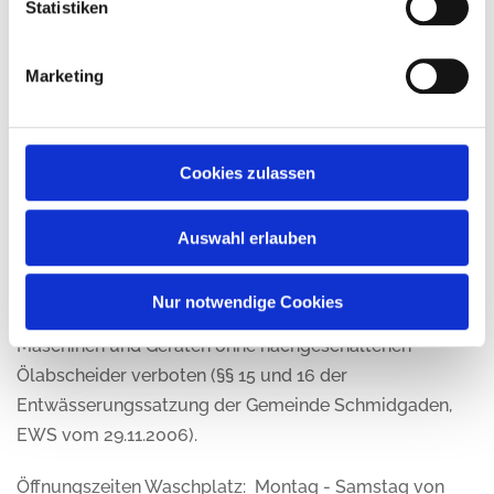
Statistiken
Lohgrabens, zwischen der Hausnummer 11 und 13.
Nach Einwurf von einer 2 € Münze kann der
Marketing
Hochdruckreiniger für die Dauer von ca. 4 Minuten
benutzt werden.
Zum Schutz der Umwelt und der Abwasseranlagen der
Cookies zulassen
Gemeinde ist am Waschplatz ein groß dimensionierter
Öl- und Fettabscheider eingebaut.
Auswahl erlauben
Anmerkung:
Nach geltender Rechtslage sind
Reinigungsarbeiten mit dem Hochdruckreiniger an
Nur notwendige Cookies
Kraftfahrzeugen und insbesondere landwirtschaftlichen
Maschinen und Geräten ohne nachgeschaltenen
Ölabscheider verboten (§§ 15 und 16 der
Entwässerungssatzung der Gemeinde Schmidgaden,
EWS vom 29.11.2006).
Öffnungszeiten Waschplatz:
Montag - Samstag von