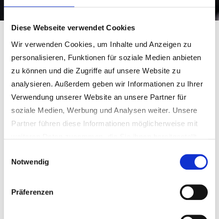
Diese Webseite verwendet Cookies
Gemeinde Schmidgaden
Familie & Einrichtungen
Waschplatz
Wir verwenden Cookies, um Inhalte und Anzeigen zu
Waschplatz Trisching
personalisieren, Funktionen für soziale Medien anbieten
zu können und die Zugriffe auf unsere Website zu
analysieren. Außerdem geben wir Informationen zu Ihrer
Darstellung der Lage im Ort
Verwendung unserer Website an unsere Partner für
soziale Medien, Werbung und Analysen weiter. Unsere
Im Gemeindeteil Trisching wird seit einigen Jahren
Partner führen diese Informationen möglicherweise mit
durch die Gemeinde Schmidgaden ein Waschplatz zur
weiteren Daten zusammen, die Sie ihnen bereitgestellt
entgeltlichen Nutzung zur Verfügung gestellt.
haben oder die sie im Rahmen Ihrer Nutzung der Dienste
Nach einer größeren Reparatur des Hochdruckreinigers
Einwilligungsauswahl
Notwendig
gesammelt haben.
ist dieser wieder voll einsatzbereit und kann von allen
Weitere Informationen erhalten Sie in unseren
Bürgerinnen und Bürgern, Firmen und
Datenschutzhinweisen
.
Gewerbebetrieben genutzt werden.
Präferenzen
Der Waschplatz befindet sich etwas versteckt in der
Wolfringer Straße unmittelbar neben dem Bachlauf des