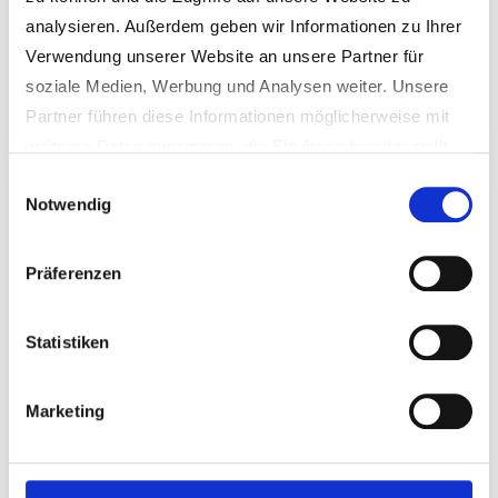
analysieren. Außerdem geben wir Informationen zu Ihrer
Verwendung unserer Website an unsere Partner für
soziale Medien, Werbung und Analysen weiter. Unsere
Magdalenentalwanderung
Partner führen diese Informationen möglicherweise mit
weiteren Daten zusammen, die Sie ihnen bereitgestellt
haben oder die sie im Rahmen Ihrer Nutzung der Dienste
Einwilligungsauswahl
Notwendig
gesammelt haben.
Weitere Informationen erhalten Sie in unseren
Datenschutzhinweisen
.
Präferenzen
Statistiken
Marketing